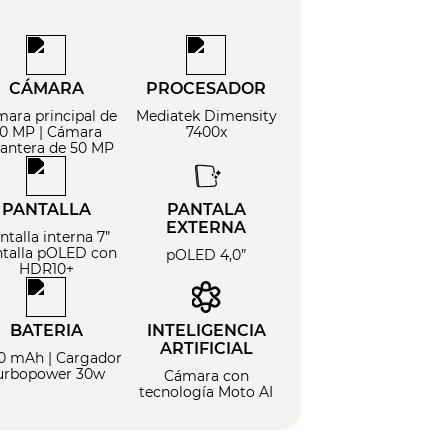
CÁMARA
PROCESADOR
ara principal de
Mediatek Dimensity
0 MP | Cámara
7400x
lantera de 50 MP
PANTALLA
PANTALA
EXTERNA
ntalla interna 7”
talla pOLED con
pOLED 4,0”
HDR10+
BATERIA
INTELIGENCIA
ARTIFICIAL
0 mAh | Cargador
urbopower 30w
Cámara con
tecnología Moto AI