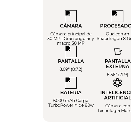
CÁMARA
PROCESAD
Cámara principal de
Qualcomm
50 MP | Gran angular y
Snapdragon 8 G
macro 50 MP
PANTALLA
PANTALLA
EXTERNA
8.09" (8:7.2)
6.56" (21:9)
BATERIA
INTELIGENC
ARTIFICIA
6000 mAh Carga
TurboPower™ de 80w
Cámara con
tecnología Moto