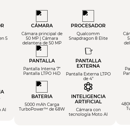
OR
CÁMARA
PROCESADOR
Cámara principal de
Qualcomm
Cám
en 5
50 MP | Cámara
Snapdragon 8 Elite
5
delantera de 50 MP
de
PANTALLA
PANTALLA
EXTERNA
Pantalla Interna 7”
Pa
Pantalla LTPO HiD
Pan
Pantalla Externa LTPO
de 4"
IA
BATERIA
INTELIGENCIA
L
ARTIFICIAL
480
5000 mAh Carga
T
TurboPower™ de 68W
 AI
Cámara con
tecnología Moto AI