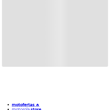
motofertas
🔥
motorola
store